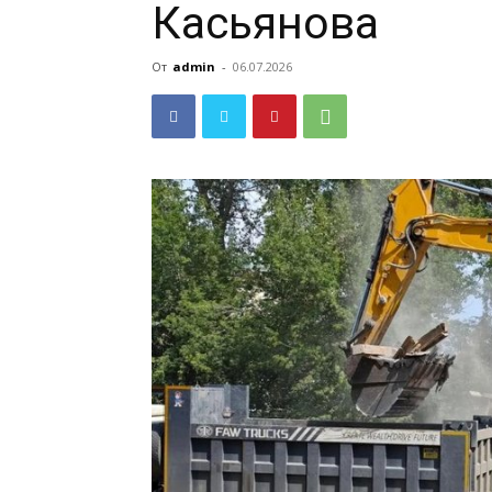
Касьянова
От
admin
-
06.07.2026