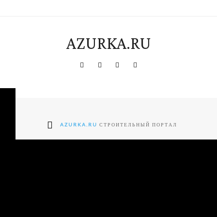
AZURKA.RU
AZURKA.RU
СТРОИТЕЛЬНЫЙ ПОРТАЛ
ter2-
"tdc-