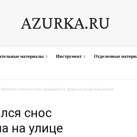
AZURKA.RU
ительные материалы
Инструмент
Отделочные матер
 Иркутске начался снос аварийного дома на улице Касьянова
ался снос
а на улице