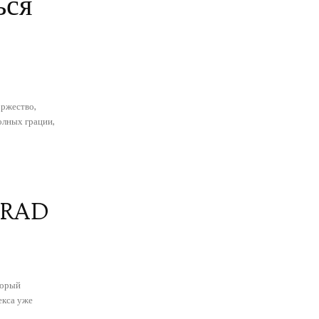
ься
ржество,
олных грации,
GRAD
торый