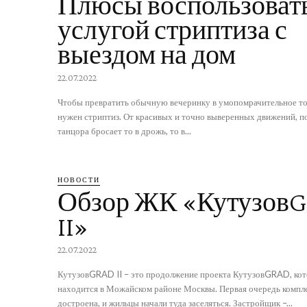
Плюсы воспользоват
услугой стриптиза с
выездом на дом
22.07.2022
Чтобы превратить обычную вечеринку в умопомрачительное то
нужен стриптиз. От красивых и точно выверенных движений, п
танцора бросает то в дрожь, то в...
НОВОСТИ
Обзор ЖК «Кутузов
II»
22.07.2022
КутузовGRAD II – это продолжение проекта КутузовGRAD, ко
находится в Можайском районе Москвы. Первая очередь комплекса уже
достроена, и жильцы начали туда заселяться. Застройщик –...