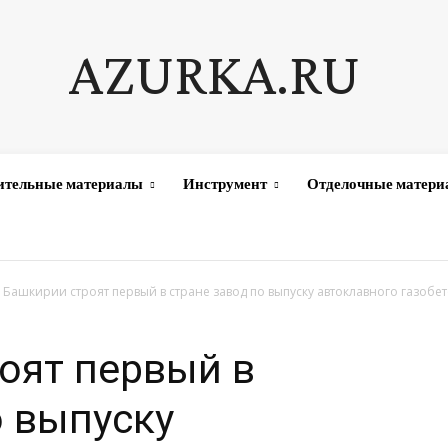
AZURKA.RU
ительные материалы
Инструмент
Отделочные матер
 Башкирии строят первый в стране завод по выпуску автоклавного газобе
оят первый в
о выпуску