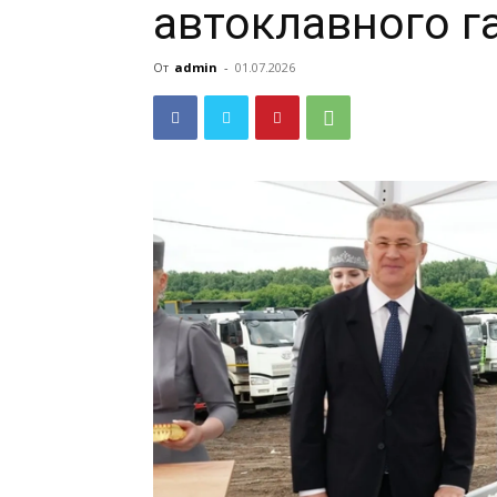
автоклавного г
От
admin
-
01.07.2026