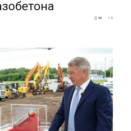
азобетона
66
0