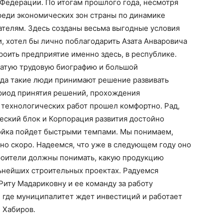
Федерации. По итогам прошлого года, несмотря
среди экономических зон страны по динамике
зателям. Здесь созданы весьма выгодные условия
и, хотел бы лично поблагодарить Азата Анваровича
роить предприятие именно здесь, в республике.
гатую трудовую биографию и большой
гда такие люди принимают решение развивать
ериод принятия решений, прохождения
 технологических работ прошел комфортно. Рад,
еский блок и Корпорация развития достойно
тройка пойдет быстрыми темпами. Мы понимаем,
но скоро. Надеемся, что уже в следующем году оно
троители должны понимать, какую продукцию
льнейших строительных проектах. Радуемся
Риту Мадариковну и ее команду за работу
, где муниципалитет ждет инвестиций и работает
 Хабиров.