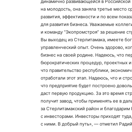
динамично развивающейся в Российской 
на молодость, она заняла третье место 
развития, эффективности и по всем пока
для развития бизнеса. Уважаемые коллег
и команду “Экопромстроя” за решение ст
Вы выходец из Стерлитамака, имеете бо
управленческий опыт. Очень здорово, ко
бизнес на своей родине. Надеюсь, что п
бюрократических процедур, проектных и
что правительство республики, экономич
отработали этот этап. Надеюсь, что и с
что предприятие будет построено доволь
даст первую продукцию. За это время с
получит завод, чтобы применять ее в да
за Стерлитамакский район и благодарим 
с инвесторами. Инвесторы приходят туда
с ними. В добрый путь», — отметил Радий