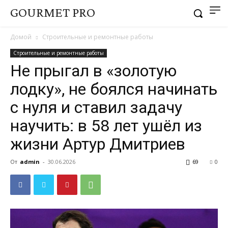
GOURMET PRO
Домой
Строительные и ремонтные работы
Строительные и ремонтные работы
Не прыгал в «золотую
лодку», не боялся начинать
с нуля и ставил задачу
научить: в 58 лет ушёл из
жизни Артур Дмитриев
От
admin
-
30.06.2026
69
0