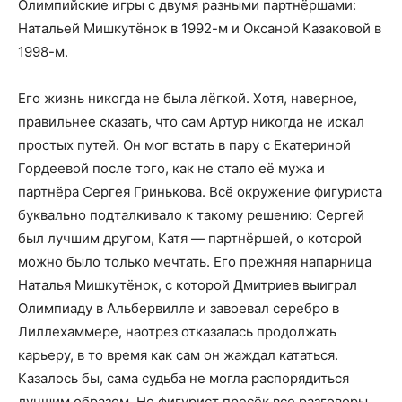
Олимпийские игры с двумя разными партнёршами:
Натальей Мишкутёнок в 1992-м и Оксаной Казаковой в
1998-м.
Его жизнь никогда не была лёгкой. Хотя, наверное,
правильнее сказать, что сам Артур никогда не искал
простых путей. Он мог встать в пару с Екатериной
Гордеевой после того, как не стало её мужа и
партнёра Сергея Гринькова. Всё окружение фигуриста
буквально подталкивало к такому решению: Сергей
был лучшим другом, Катя — партнёршей, о которой
можно было только мечтать. Его прежняя напарница
Наталья Мишкутёнок, с которой Дмитриев выиграл
Олимпиаду в Альбервилле и завоевал серебро в
Лиллехаммере, наотрез отказалась продолжать
карьеру, в то время как сам он жаждал кататься.
Казалось бы, сама судьба не могла распорядиться
лучшим образом. Но фигурист пресёк все разговоры