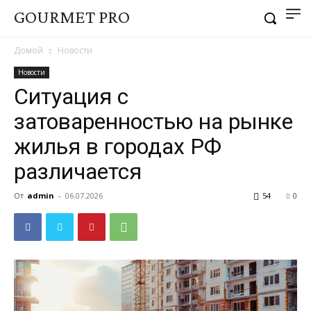
GOURMET PRO
Домой
Новости
Новости
Ситуация с
затоваренностью на рынке
жилья в городах РФ
различается
От
admin
-
06.07.2026
54
0