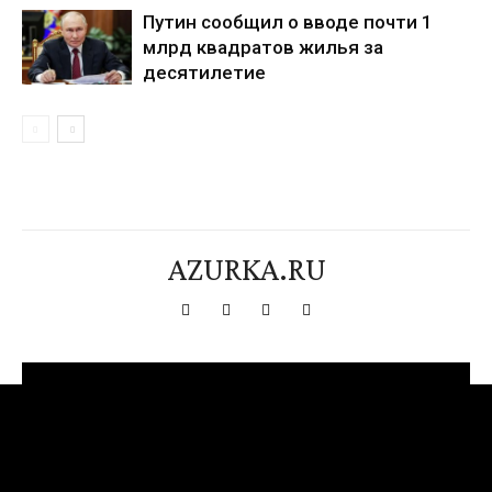
Путин сообщил о вводе почти 1
млрд квадратов жилья за
десятилетие
AZURKA.RU
[tdn_block_newsletter_subscribe title_text="Подпишитесь на нашу
рассылку" input_placeholder="Ваш адрес электронной почты"
btn_text="Подписаться" tds_newsletter2-image="376"
tds_newsletter2-image_bg_color="#c3ecff" tds_newsletter3-