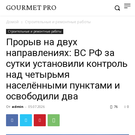
GOURMET PRO
Домой
Строительные и ремонтные работы
Строительные и ремонтные работы
Прорыв на двух
направлениях: ВС РФ за
сутки установили контроль
над четырьмя
населёнными пунктами и
освободили два
От
admin
-
05.07.2026
76
0