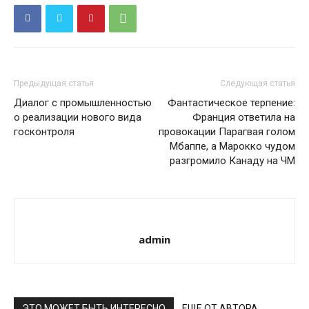
Предыдущая статья
Следующая статья
Диалог с промышленностью
Фантастическое терпение:
о реализации нового вида
Франция ответила на
госконтроля
провокации Парагвая голом
Мбаппе, а Марокко чудом
разгромило Канаду на ЧМ
admin
ЭТО МОЖЕТ БЫТЬ ИНТЕРЕСНО
ЕЩЕ ОТ АВТОРА