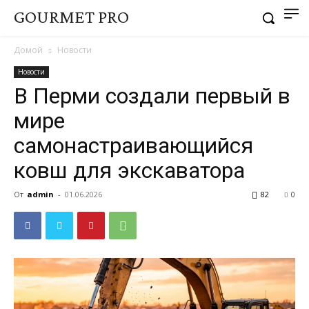
GOURMET PRO
Домой
Новости
Новости
В Перми создали первый в
мире
самонастраивающийся
ковш для экскаватора
От
admin
-
01.06.2026
82
0