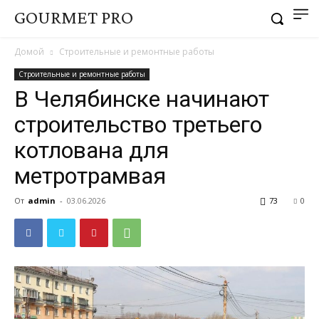
GOURMET PRO
Домой
Строительные и ремонтные работы
Строительные и ремонтные работы
В Челябинске начинают
строительство третьего
котлована для
метротрамвая
От
admin
-
03.06.2026
73
0