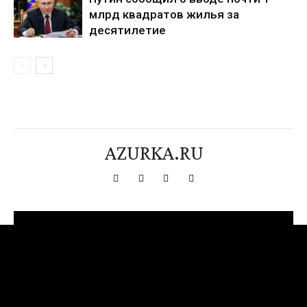
млрд квадратов жилья за
десятилетие
AZURKA.RU
[tdn_block_newsletter_subscribe title_text="Подпишитесь на нашу
рассылку" input_placeholder="Ваш адрес электронной почты"
btn_text="Подписаться" tds_newsletter2-image="376"
tds_newsletter2-image_bg_color="#c3ecff" tds_newsletter3-
input_bar_display="row" tds_newsletter4-image="377"