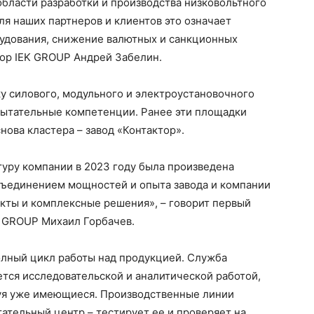
области разработки и производства низковольтного
я наших партнеров и клиентов это означает
рудования, снижение валютных и санкционных
тор IEK GROUP Андрей Забелин.
у силового, модульного и электроустановочного
пытательные компетенции. Ранее эти площадки
ова кластера – завод «Контактор».
туру компании в 2023 году была произведена
бъединением мощностей и опыта завода и компании
укты и комплексные решения», – говорит первый
K GROUP Михаил Горбачев.
лный цикл работы над продукцией. Служба
ется исследовательской и аналитической работой,
уя уже имеющиеся. Производственные линии
ательный центр – тестирует ее и проверяет на