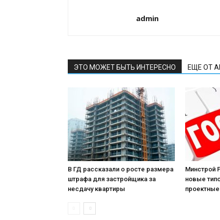
admin
ЭТО МОЖЕТ БЫТЬ ИНТЕРЕСНО
ЕЩЕ ОТ 
В ГД рассказали о росте размера
Минстрой 
штрафа для застройщика за
новые тип
несдачу квартиры
проектные