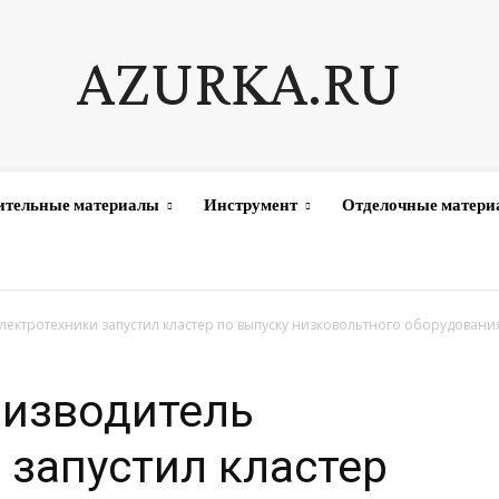
AZURKA.RU
ительные материалы
Инструмент
Отделочные матер
лектротехники запустил кластер по выпуску низковольтного оборудования
оизводитель
 запустил кластер