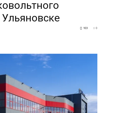
ковольтного
 Ульяновске
103
0