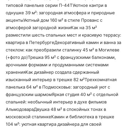
типовой панельке серии П-44ТУютное кантри в
однушке 39 м²: загородная атмосфера и природные
акцентыУютный дом 160 м² в стиле Прованс с
атмосферой загородной жизниКак на 35 м²
разместили шесть спальных мест и красивую террасу:
квартира в ПетербургеДекоративный камин и ванна за
стеклом: как преобразили сталинку 45 м² в Могилеве
(+фото до)Трешка 95 м² с французскими балконами,
арочными формами и продуманными системами
храненияКак дизайнер создала сдержанный
изысканный интерьер в трешке 82 м²Трехкомнатная
панелька 64 м² в Подмосковье: загородный уют с
французским шармомЯркая студия 40 м² с отдельной
спальней: необычный интерьер в духе фильмов
АльмодовараДвушка 48 м² в спокойных тонах в
московской сталинкеКамин и библиотека в трешке
104 м²: уютная квартира дизайнера для своей