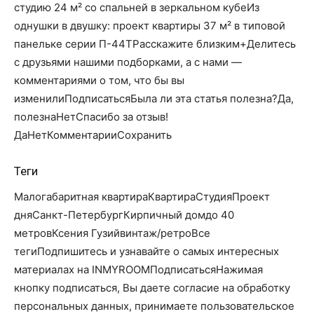
студию 24 м² со спальней в зеркальном кубеИз
однушки в двушку: проект квартиры 37 м² в типовой
панельке серии П-44ТРасскажите близким+Делитесь
с друзьями нашими подборками, а с нами —
комментариями о том, что бы вы
изменилиПодписатьсяБыла ли эта статья полезна?Да,
полезнаНетСпасибо за отзыв!
Да
Нет
КомментарииСохранить
Теги
Малогабаритная квартираКвартираСтудияПроект
дняСанкт-ПетербургКирпичный домдо 40
метровКсения Гузийвинтаж/ретроВсе
тегиПодпишитесь и узнавайте о самых интересных
материалах на INMYROOMПодписатьсяНажимая
кнопку подписаться, Вы даете согласие на обработку
персональных данных, принимаете пользовательское