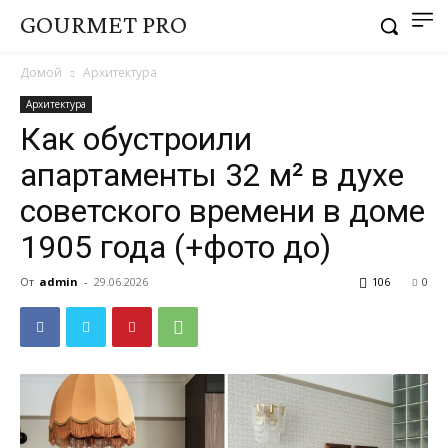
GOURMET PRO
Домой
Архитектура
Архитектура
Как обустроили
апартаменты 32 м² в духе
советского времени в доме
1905 года (+фото до)
От
admin
-
29.06.2026
106
0