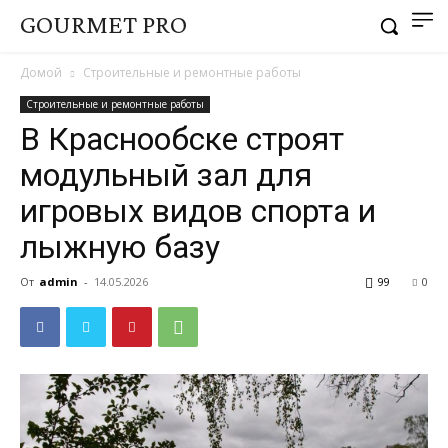
GOURMET PRO
Домой
Строительные и ремонтные работы
Строительные и ремонтные работы
В Краснообске строят
модульный зал для
игровых видов спорта и
лыжную базу
От
admin
-
14.05.2026
99
0