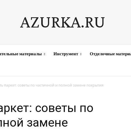
AZURKA.RU
ительные материалы
Инструмент
Отделочные матер
ть паркет: советы по частичной и полной замене покрытия
аркет: советы по
лной замене