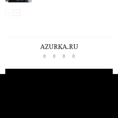
AZURKA.RU
[tdn_block_newsletter_subscribe title_text="Подпишитесь на нашу
рассылку" input_placeholder="Ваш адрес электронной почты"
btn_text="Подписаться" tds_newsletter2-image="376"
tds_newsletter2-image_bg_color="#c3ecff" tds_newsletter3-
input_bar_display="row" tds_newsletter4-image="377"
tds_newsletter4-image_bg_color="#fffbcf" tds_newsletter4-
btn_bg_color="#f3b700" tds_newsletter4-check_accent="#f3b700"