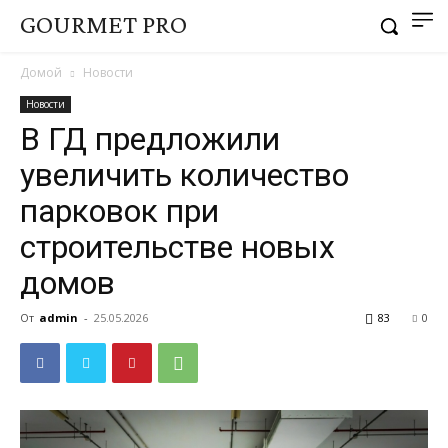
GOURMET PRO
Домой
Новости
Новости
В ГД предложили
увеличить количество
парковок при
строительстве новых
домов
От
admin
-
25.05.2026
83
0