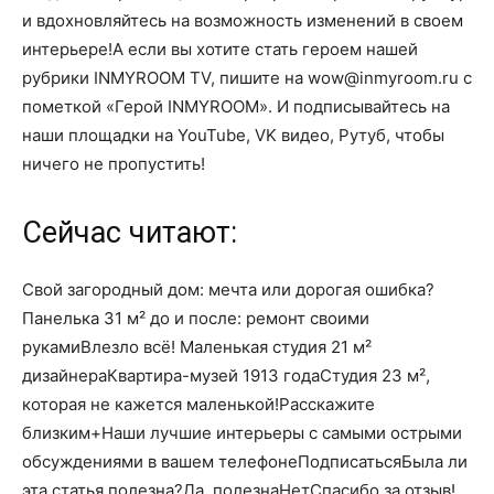
и вдохновляйтесь на возможность изменений в своем
интерьере!А если вы хотите стать героем нашей
рубрики INMYROOM TV, пишите на wow@inmyroom.ru c
пометкой «Герой INMYROOM». И подписывайтесь на
наши площадки на YouTube, VK видео, Рутуб, чтобы
ничего не пропустить!
Сейчас читают:
Свой загородный дом: мечта или дорогая ошибка?
Панелька 31 м² до и после: ремонт своими
рукамиВлезло всё! Маленькая студия 21 м²
дизайнераКвартира-музей 1913 годаСтудия 23 м²,
которая не кажется маленькой!Расскажите
близким+Наши лучшие интерьеры с самыми острыми
обсуждениями в вашем телефонеПодписатьсяБыла ли
эта статья полезна?Да, полезнаНетСпасибо за отзыв!