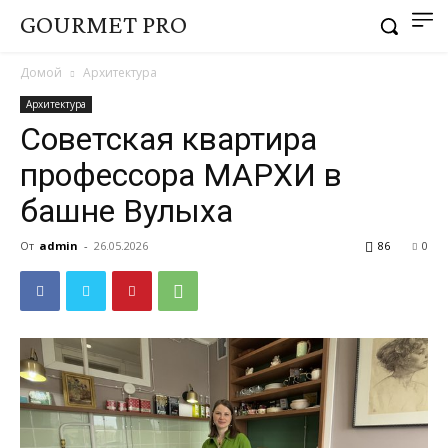
GOURMET PRO
Домой
Архитектура
Архитектура
Советская квартира
профессора МАРХИ в
башне Вулыха
От
admin
-
26.05.2026
86
0