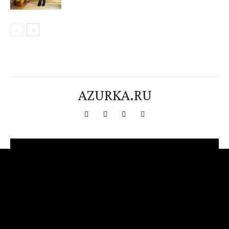
AZURKA.RU
[tdn_block_newsletter_subscribe title_text="Подпишитесь на нашу
рассылку" input_placeholder="Ваш адрес электронной почты"
btn_text="Подписаться" tds_newsletter2-image="376"
tds_newsletter2-image_bg_color="#c3ecff" tds_newsletter3-
input_bar_display="row" tds_newsletter4-image="377"
tds_newsletter4-image_bg_color="#fffbcf" tds_newsletter4-
btn_bg_color="#f3b700" tds_newsletter4-check_accent="#f3b700"