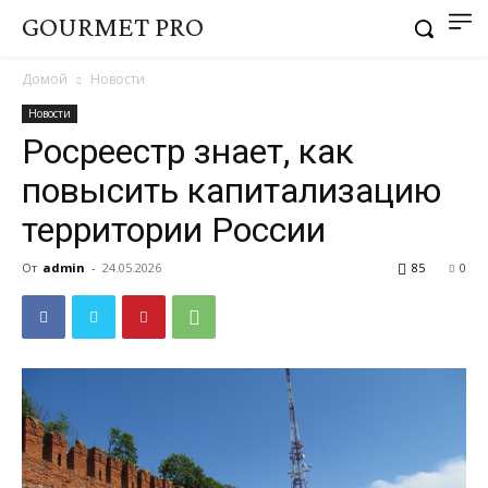
GOURMET PRO
Домой
Новости
Новости
Росреестр знает, как
повысить капитализацию
территории России
От
admin
-
24.05.2026
85
0