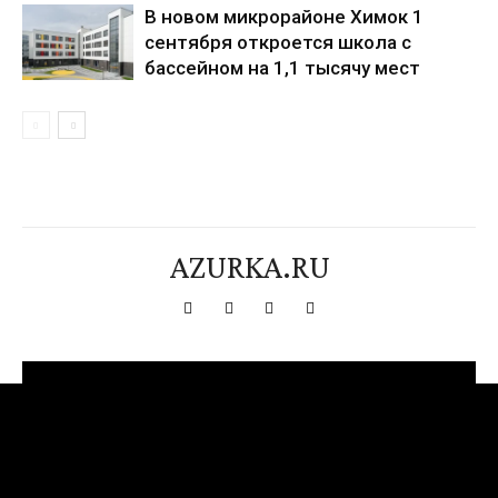
В новом микрорайоне Химок 1
сентября откроется школа с
бассейном на 1,1 тысячу мест
AZURKA.RU
[tdn_block_newsletter_subscribe title_text="Подпишитесь на нашу
рассылку" input_placeholder="Ваш адрес электронной почты"
btn_text="Подписаться" tds_newsletter2-image="376"
tds_newsletter2-image_bg_color="#c3ecff" tds_newsletter3-