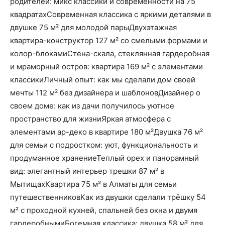
родителей: микс классики и современности на 75
квадратахСовременная классика с яркими деталями в
двушке 75 м² для молодой парыДвухэтажная
квартира-конструктор 127 м² со смелыми формами и
колор-блокамиСтена-скала, стеклянная гардеробная
и мраморный остров: квартира 169 м² с элементами
классикиЛичный опыт: как мы сделали дом своей
мечты 112 м² без дизайнера и шаблоновДизайнер о
своем доме: как из дачи получилось уютное
пространство для жизниЯркая атмосфера с
элементами ар-деко в квартире 180 м²Двушка 76 м²
для семьи с подростком: уют, функциональность и
продуманное хранениеТеплый орех и панорамный
вид: элегантный интерьер трешки 87 м² в
МытищахКвартира 75 м² в Алматы для семьи
путешественниковКак из двушки сделали трёшку 54
м² с проходной кухней, спальней без окна и двумя
гардеробнымиБогемная классика: двушка 58 м² для