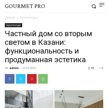
GOURMET PRO
Домой
Архитектура
Архитектура
Частный дом со вторым
светом в Казани:
функциональность и
продуманная эстетика
От
admin
-
22.05.2026
93
0