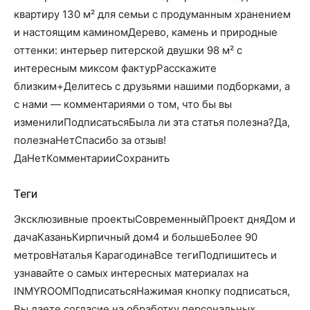
квартиру 130 м² для семьи с продуманным хранением
и настоящим каминомДерево, камень и природные
оттенки: интерьер питерской двушки 98 м² с
интересным миксом фактурРасскажите
близким+Делитесь с друзьями нашими подборками, а
с нами — комментариями о том, что бы вы
изменилиПодписатьсяБыла ли эта статья полезна?Да,
полезнаНетСпасибо за отзыв!
Да
Нет
КомментарииСохранить
Теги
Эксклюзивные проектыСовременныйПроект дняДом и
дачаКазаньКирпичный дом4 и большеБолее 90
метровНаталья КарагодинаВсе тегиПодпишитесь и
узнавайте о самых интересных материалах на
INMYROOMПодписатьсяНажимая кнопку подписаться,
Вы даете согласие на обработку персональных