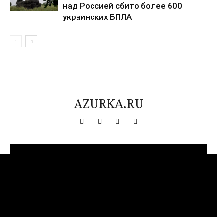
над Россией сбито более 600
украинских БПЛА
AZURKA.RU
[tdn_block_newsletter_subscribe title_text="Подпишитесь на нашу
рассылку" input_placeholder="Ваш адрес электронной почты"
btn_text="Подписаться" tds_newsletter2-image="376"
tds_newsletter2-image_bg_color="#c3ecff" tds_newsletter3-
input_bar_display="row" tds_newsletter4-image="377"
tds_newsletter4-image_bg_color="#fffbcf" tds_newsletter4-