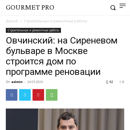
GOURMET PRO
Домой
Строительные и ремонтные работы
Строительные и ремонтные работы
Овчинский: на Сиреневом
бульваре в Москве
строится дом по
программе реновации
От
admin
-
24.05.2026
82
0