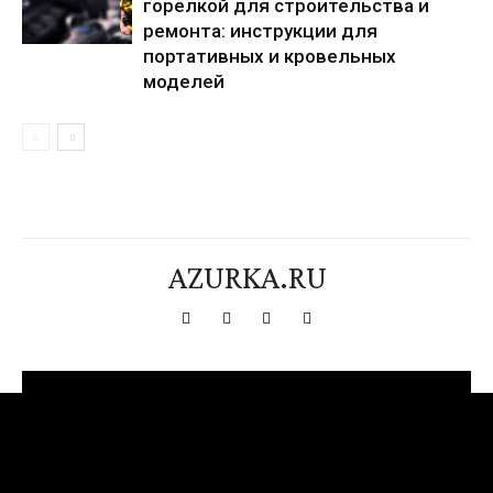
горелкой для строительства и
ремонта: инструкции для
портативных и кровельных
моделей
AZURKA.RU
[tdn_block_newsletter_subscribe title_text="Подпишитесь на нашу
рассылку" input_placeholder="Ваш адрес электронной почты"
btn_text="Подписаться" tds_newsletter2-image="376"
tds_newsletter2-image_bg_color="#c3ecff" tds_newsletter3-