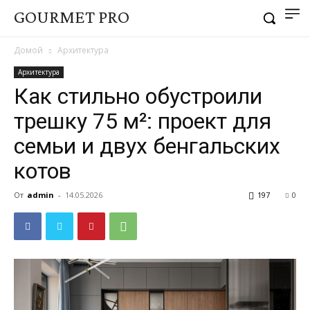
GOURMET PRO
Домой
Архитектура
Архитектура
Как стильно обустроили
трешку 75 м²: проект для
семьи и двух бенгальских
котов
От
admin
-
14.05.2026
197
0