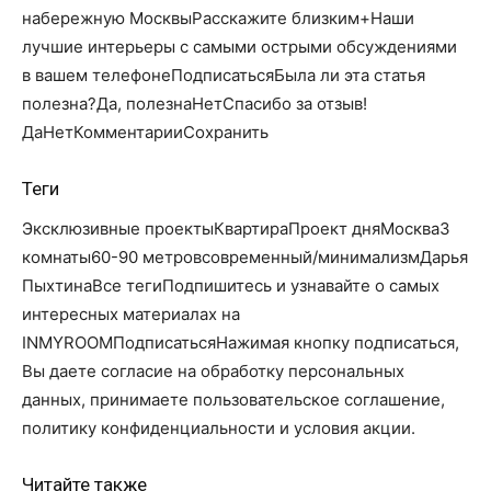
набережную МосквыРасскажите близким+Наши
лучшие интерьеры с самыми острыми обсуждениями
в вашем телефонеПодписатьсяБыла ли эта статья
полезна?Да, полезнаНетСпасибо за отзыв!
Да
Нет
КомментарииСохранить
Теги
Эксклюзивные проектыКвартираПроект дняМосква3
комнаты60-90 метровсовременный/минимализмДарья
ПыхтинаВсе тегиПодпишитесь и узнавайте о самых
интересных материалах на
INMYROOMПодписатьсяНажимая кнопку подписаться,
Вы даете согласие на обработку персональных
данных, принимаете пользовательское соглашение,
политику конфиденциальности и условия акции.
Читайте также