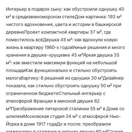
Интерьер в подарок сыну: как обустроили однушку 40
м² в средиземноморском стилеДом-картинка: 193 м²
чистого вдохновения, цвета и истории в башкирской
деревнеПроект компактной квартиры 37 м², где
поместилось всёДвушка 45 м²: как вдохнули новую
жизнь в квартиру 1960-х годовУмные решения и много
хранения в двушке-хрущевке 45 м²Яркая двушка 35
м²: как вместили максимум функций на небольшой
площадиКак функционально и стильно обустроить
малогабартику: 6 решений из однушки 30 м²Дизайнер
показала, как стильно обустроить однушку 50 м² при
ограниченном бюджетеСтильный интерьер с
атмосферой Франции в минской двушке 62
м²Преображение питерской сталинки 55 м² в Доме со
шпилемМосковская студия 24 м² с атмосферой Нью-
Йорка в доме 1917 годаДо и после: преобразили
коммуналку в сталинке в уютную двушку 60 м²Студия