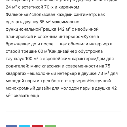
24 м² с эстетикой 70-х и кирпичом
ФальконьеИспользован каждый сантиметр: как
сделать двушку 65 м² максимально
функциональнойТрешка 142 м² с необычной
планировкой и сложным интерьеромКухня в
брежневке: до и после — как обновили интерьер в
старой трешке 60 м²Как дизайнер обустроила
таунхаус 100 м² с европейским характеромДом для
родителей: микс классики и современности на 75
квадратахНешаблонный интерьер в двушке 73 м² для
молодой пары и трех бостон-терьеровНескучный
монохромный дизайн для молодой пары в двушке 42
м²Показать ещё