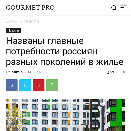
GOURMET PRO
Домой
Новости
Новости
Названы главные
потребности россиян
разных поколений в жилье
От
admin
-
14.05.2026
99
0