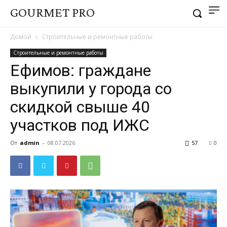
GOURMET PRO
Домой
Строительные и ремонтные работы
Строительные и ремонтные работы
Ефимов: граждане
выкупили у города со
скидкой свыше 40
участков под ИЖС
От
admin
-
08.07.2026
57
0