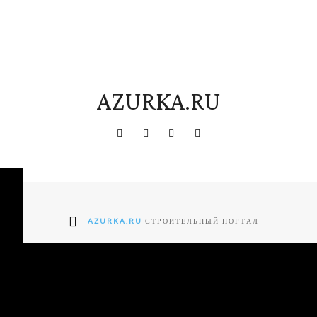
AZURKA.RU
AZURKA.RU
СТРОИТЕЛЬНЫЙ ПОРТАЛ
ter2-
"tdc-