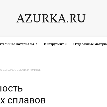
AZURKA.RU
ительные материалы
Инструмент
Отделочные матер
оводящих сплавов алюминия
ность
х сплавов