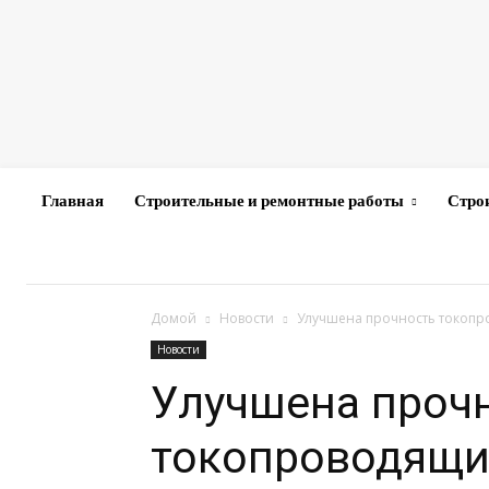
Главная
Строительные и ремонтные работы
Стро
Домой
Новости
Улучшена прочность токопр
Новости
Улучшена проч
токопроводящи