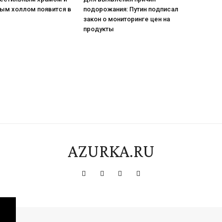
ым холлом появится в
подорожания: Путин подписал
закон о мониторинге цен на
продукты
AZURKA.RU