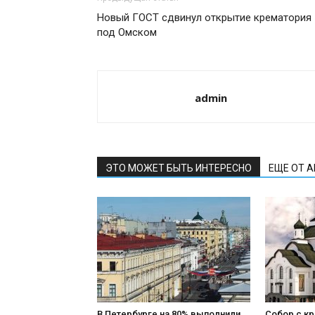
Новый ГОСТ сдвинул открытие крематория
под Омском
admin
ЭТО МОЖЕТ БЫТЬ ИНТЕРЕСНО
ЕЩЕ ОТ 
В Петербурге на 80% выполнили
Собор с к