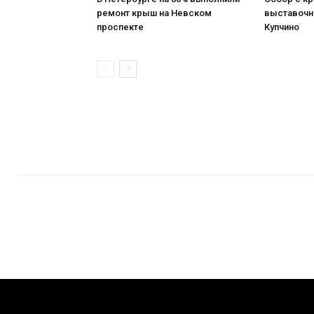
ремонт крыш на Невском
выставочн
проспекте
Купчино
[tdn_block_newsletter_subscribe title_text="Подпишитесь на нашу