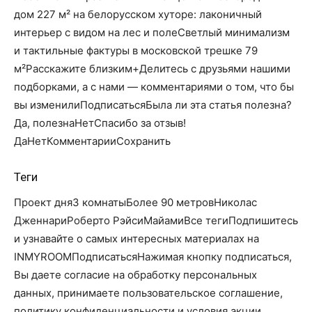
дом 227 м² на белорусском хуторе: лаконичный
интерьер с видом на лес и полеСветлый минимализм
и тактильные фактуры в московской трешке 79
м²Расскажите близким+Делитесь с друзьями нашими
подборками, а с нами — комментариями о том, что бы
вы изменилиПодписатьсяБыла ли эта статья полезна?
Да, полезнаНетСпасибо за отзыв!
Да
Нет
КомментарииСохранить
Теги
Проект дня3 комнатыБолее 90 метровНиколас
ДженнариРоберто РэйсиМайамиВсе тегиПодпишитесь
и узнавайте о самых интересных материалах на
INMYROOMПодписатьсяНажимая кнопку подписаться,
Вы даете согласие на обработку персональных
данных, принимаете пользовательское соглашение,
политику конфиденциальности и условия акции.