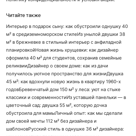
Читайте также
Интерьер в подарок сыну: как обустроили однушку 40
м² в средиземноморском стилеИз унылой двушки 38
м² в брежневке в стильный интерьер с анфиладной
планировкойНовая жизнь хрущевки: как дизайнер
оформила 40 м² для студентов, сохранив семейные
реликвииДизайнер о своем доме: как из дачи
получилось уютное пространство для жизниДвушка
45 м²: как вдохнули новую жизнь в квартиру 1960-х
годовБревенчатый дом 150 м² у леса: уют на стыке
классики и современностиИз уставшей панельки — в
цветочный сад: двушка 55 м², которую дочка
обустроила для мамыЛичный опыт: как мы сделали
дом своей мечты 112 м² без дизайнера и
шаблоновРусский стиль в однушке 36 м² дизайнера: