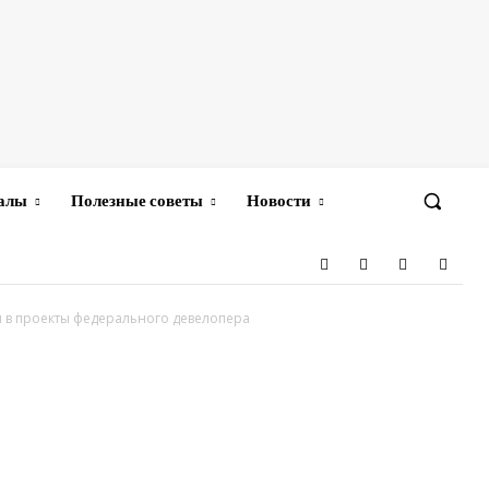
иалы
Полезные советы
Новости
 в проекты федерального девелопера