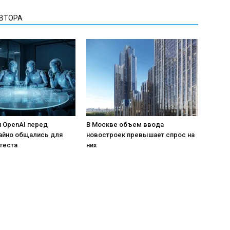
АВТОРА
 OpenAI перед
В Москве объем ввода
айно общались для
новостроек превышает спрос на
теста
них