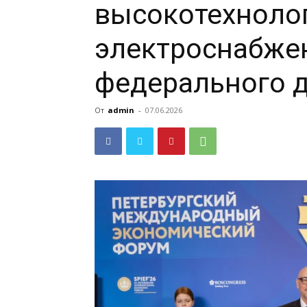
высокотехноло
электроснабже
федерального 
От
admin
-
07.06.2026