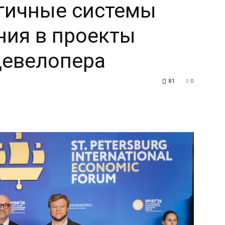
гичные системы
ния в проекты
девелопера
81
0