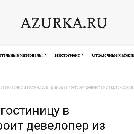
AZURKA.RU
ительные материалы
Инструмент
Отделочные матер
овое казино и гостиницу в Приморье построит девелопер из Краснодара
 гостиницу в
оит девелопер из