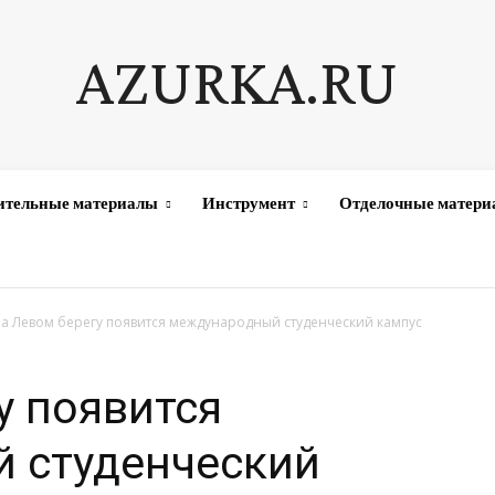
AZURKA.RU
ительные материалы
Инструмент
Отделочные матер
а Левом берегу появится международный студенческий кампус
у появится
 студенческий