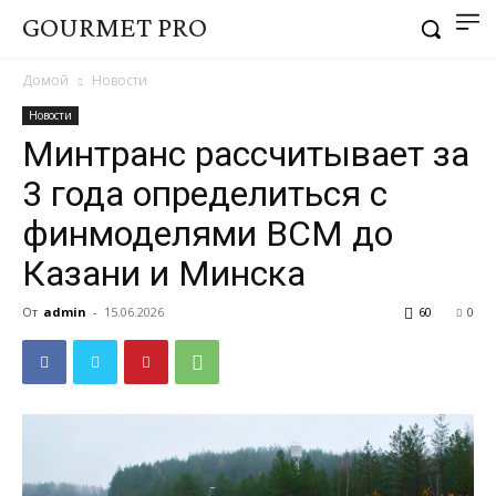
GOURMET PRO
Домой
Новости
Новости
Минтранс рассчитывает за
3 года определиться с
финмоделями ВСМ до
Казани и Минска
От
admin
-
15.06.2026
60
0