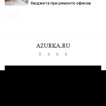
бюджета при ремонте офисов
AZURKA.RU
[tdn_block_newsletter_subscribe title_text="Подпишитесь на нашу
рассылку" input_placeholder="Ваш адрес электронной почты"
btn_text="Подписаться" tds_newsletter2-image="376"
tds_newsletter2-image_bg_color="#c3ecff" tds_newsletter3-
input_bar_display="row" tds_newsletter4-image="377"
tds_newsletter4-image_bg_color="#fffbcf" tds_newsletter4-
btn_bg_color="#f3b700" tds_newsletter4-check_accent="#f3b700"