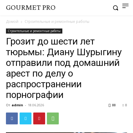
GOURMET PRO
Домой
Строительные и ремонтные работы
Строительные и ремонтные работы
Грозит до шести лет
тюрьмы: Диану Шурыгину
отправили под домашний
арест по делу о
распространении
порнографии
От
admin
-
18.06.2026
88
0