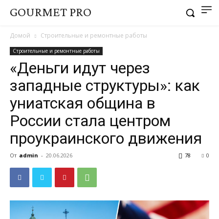
GOURMET PRO
Домой
Строительные и ремонтные работы
Строительные и ремонтные работы
«Деньги идут через
западные структуры»: как
униатская община в
России стала центром
проукраинского движения
От
admin
-
20.06.2026
78
0