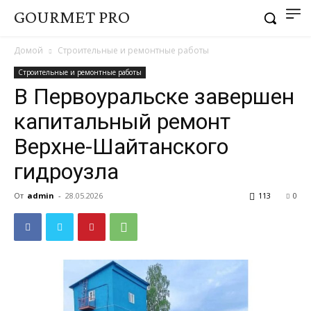
GOURMET PRO
Домой
Строительные и ремонтные работы
Строительные и ремонтные работы
В Первоуральске завершен
капитальный ремонт
Верхне-Шайтанского
гидроузла
От
admin
-
28.05.2026
113
0