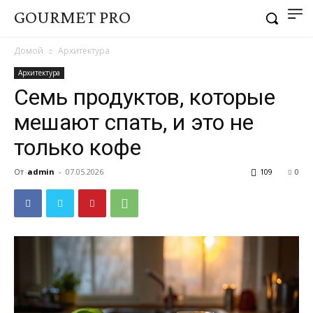
GOURMET PRO
Домой
Архитектура
Архитектура
Семь продуктов, которые
мешают спать, и это не
только кофе
От
admin
-
07.05.2026
109
0