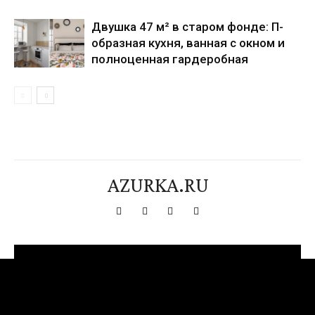
Двушка 47 м² в старом фонде: П-
образная кухня, ванная с окном и
полноценная гардеробная
AZURKA.RU
[tdn_block_newsletter_subscribe title_text="Подпишитесь на нашу
рассылку" input_placeholder="Ваш адрес электронной почты"
btn_text="Подписаться" tds_newsletter2-image="376"