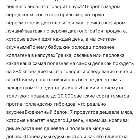
лишнего веса: что говорит наука?Творог с медом
перед сном: советская привычка, которую
пересмотрели диетологиПочему гречка с кефиром:
лучший завтрак по версии диетологовТри продукта,
которые врачи едят каждый день, а мы считаем
скучнымиПочему бабушкин холодец полезнее
коллагена в капсулахГречка, овсянка или перловка:
какая каша самая полезная на самом делеКак похудеть
на 3-4 кг без диеты: что говорят исследования о сне и
весеПочему советский кисель был не десертом, а
лекарствомЧто едят на ужин в Италии и почему не
толстеют: правило до 20:00Советские сорта томатов
против голландских гибридов: что реально
вкуснееБюджетный белок: 7 продуктов дешевле мяса,
которые насытят надолгоЩавель, черемша, крапива:
дикие растения дешевле и полезнее модных
добавокПочему мы едим быстро и как это влияет на