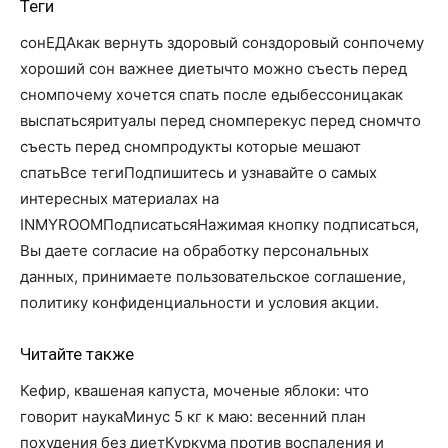
Теги
сонЕДАкак вернуть здоровый сонздоровый сонпочему
хороший сон важнее диетычто можно съесть перед
сномпочему хочется спать после едыбессоницакак
выспатьсяритуалы перед сномперекус перед сномчто
съесть перед сномпродукты которые мешают
спатьВсе тегиПодпишитесь и узнавайте о самых
интересных материалах на
INMYROOMПодписатьсяНажимая кнопку подписаться,
Вы даете согласие на обработку персональных
данных, принимаете пользовательское соглашение,
политику конфиденциальности и условия акции.
Читайте также
Кефир, квашеная капуста, моченые яблоки: что
говорит наукаМинус 5 кг к маю: весенний план
похудения без диетКуркума против воспаления и