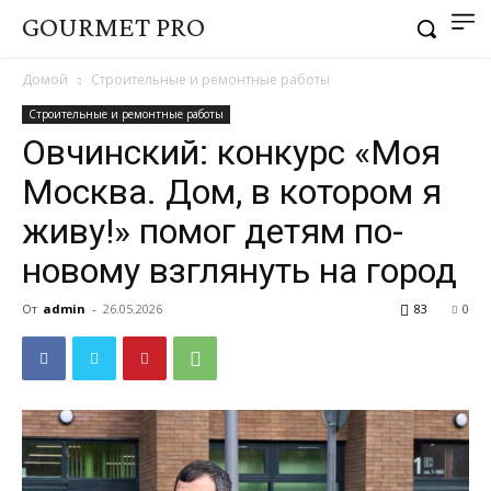
GOURMET PRO
Домой
Строительные и ремонтные работы
Строительные и ремонтные работы
Овчинский: конкурс «Моя
Москва. Дом, в котором я
живу!» помог детям по-
новому взглянуть на город
От
admin
-
26.05.2026
83
0