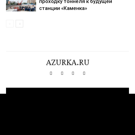
проходку тоннеля к будущей
станции «Каменка»
AZURKA.RU
[tdn_block_newsletter_subscribe title_text="Подпишитесь на нашу
рассылку" input_placeholder="Ваш адрес электронной почты"
btn_text="Подписаться" tds_newsletter2-image="376"
tds_newsletter2-image_bg_color="#c3ecff" tds_newsletter3-
input_bar_display="row" tds_newsletter4-image="377"
tds_newsletter4-image_bg_color="#fffbcf" tds_newsletter4-