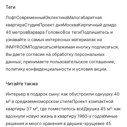
Теги
ЛофтСовременныйЭклектикаМалогабаритная
квартираСтудияПроект дняМоскваКирпичный домдо
40 метровВарвара ГоловкоВсе тегиПодпишитесь и
узнавайте о самых интересных материалах на
INMYROOMПодписатьсяНажимая кнопку подписаться,
Вы даете согласие на обработку персональных
данных, принимаете пользовательское соглашение,
политику конфиденциальности и условия акции.
Читайте также
Интерьер в подарок сыну: как обустроили однушку 40
м² в средиземноморском стилеПроект компактной
квартиры 37 м², где поместилось всёДвушка 45 м²: как
вдохнули новую жизнь в квартиру 1960-х годовУмные
решения и много хранения в двушке-хрущевке 45