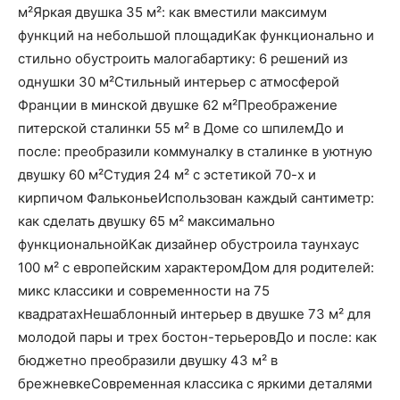
м²Яркая двушка 35 м²: как вместили максимум
функций на небольшой площадиКак функционально и
стильно обустроить малогабартику: 6 решений из
однушки 30 м²Стильный интерьер с атмосферой
Франции в минской двушке 62 м²Преображение
питерской сталинки 55 м² в Доме со шпилемДо и
после: преобразили коммуналку в сталинке в уютную
двушку 60 м²Студия 24 м² с эстетикой 70-х и
кирпичом ФальконьеИспользован каждый сантиметр:
как сделать двушку 65 м² максимально
функциональнойКак дизайнер обустроила таунхаус
100 м² с европейским характеромДом для родителей:
микс классики и современности на 75
квадратахНешаблонный интерьер в двушке 73 м² для
молодой пары и трех бостон-терьеровДо и после: как
бюджетно преобразили двушку 43 м² в
брежневкеСовременная классика с яркими деталями