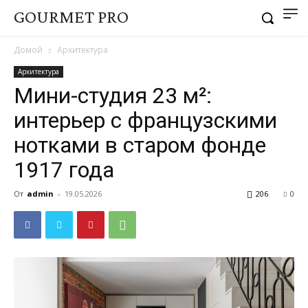
GOURMET PRO
Домой
Архитектура
Архитектура
Мини-студия 23 м²:
интерьер с французскими
нотками в старом фонде
1917 года
От
admin
-
19.05.2026
206
0