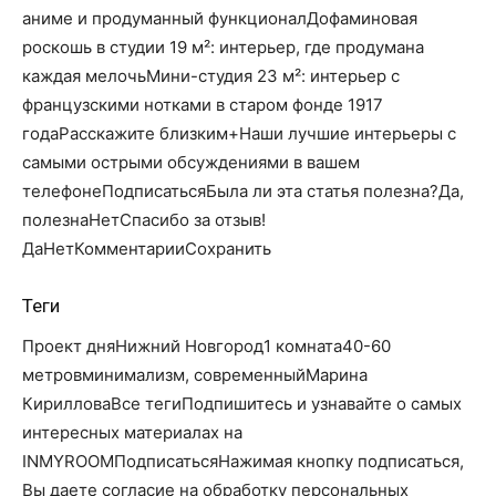
аниме и продуманный функционалДофаминовая
роскошь в студии 19 м²: интерьер, где продумана
каждая мелочьМини-студия 23 м²: интерьер с
французскими нотками в старом фонде 1917
годаРасскажите близким+Наши лучшие интерьеры с
самыми острыми обсуждениями в вашем
телефонеПодписатьсяБыла ли эта статья полезна?Да,
полезнаНетСпасибо за отзыв!
Да
Нет
КомментарииСохранить
Теги
Проект дняНижний Новгород1 комната40-60
метровминимализм, современныйМарина
КирилловаВсе тегиПодпишитесь и узнавайте о самых
интересных материалах на
INMYROOMПодписатьсяНажимая кнопку подписаться,
Вы даете согласие на обработку персональных