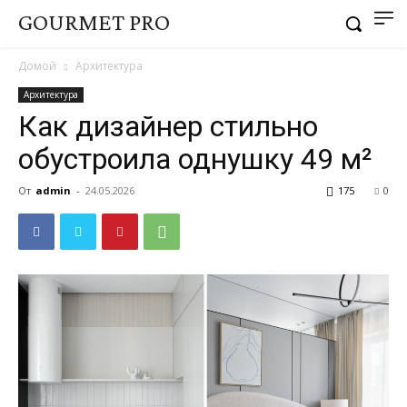
GOURMET PRO
Домой
Архитектура
Архитектура
Как дизайнер стильно
обустроила однушку 49 м²
От
admin
-
24.05.2026
175
0