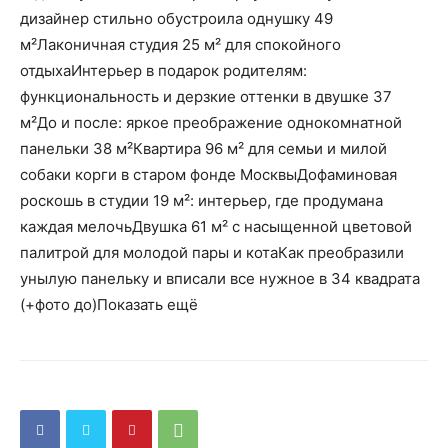
дизайнер стильно обустроила однушку 49
м²Лаконичная студия 25 м² для спокойного
отдыхаИнтерьер в подарок родителям:
функциональность и дерзкие оттенки в двушке 37
м²До и после: яркое преображение однокомнатной
панельки 38 м²Квартира 96 м² для семьи и милой
собаки корги в старом фонде МосквыДофаминовая
роскошь в студии 19 м²: интерьер, где продумана
каждая мелочьДвушка 61 м² с насыщенной цветовой
палитрой для молодой пары и котаКак преобразили
унылую панельку и вписали все нужное в 34 квадрата
(+фото до)Показать ещё