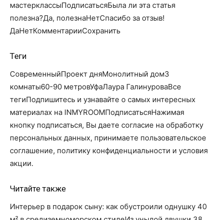
мастерклассыПодписатьсяБыла ли эта статья
полезна?Да, полезнаНетСпасибо за отзыв!
Да
Нет
КомментарииСохранить
Теги
СовременныйПроект дняМонолитный дом3
комнаты60-90 метровУфаЛаура ГалинуроваВсе
тегиПодпишитесь и узнавайте о самых интересных
материалах на INMYROOMПодписатьсяНажимая
кнопку подписаться, Вы даете согласие на обработку
персональных данных, принимаете пользовательское
соглашение, политику конфиденциальности и условия
акции.
Читайте также
Интерьер в подарок сыну: как обустроили однушку 40
м² в средиземноморском стилеИз унылой двушки 38