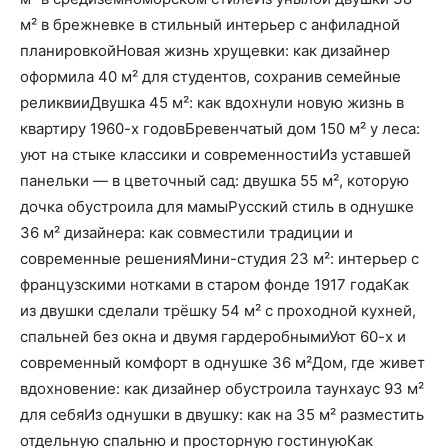
м² в брежневке в стильный интерьер с анфиладной
планировкойНовая жизнь хрущевки: как дизайнер
оформила 40 м² для студентов, сохранив семейные
реликвииДвушка 45 м²: как вдохнули новую жизнь в
квартиру 1960-х годовБревенчатый дом 150 м² у леса:
уют на стыке классики и современностиИз уставшей
панельки — в цветочный сад: двушка 55 м², которую
дочка обустроила для мамыРусский стиль в однушке
36 м² дизайнера: как совместили традиции и
современные решенияМини-студия 23 м²: интерьер с
французскими нотками в старом фонде 1917 годаКак
из двушки сделали трёшку 54 м² с проходной кухней,
спальней без окна и двумя гардеробнымиУют 60-х и
современный комфорт в однушке 36 м²Дом, где живет
вдохновение: как дизайнер обустроила таунхаус 93 м²
для себяИз однушки в двушку: как на 35 м² разместить
отдельную спальню и просторную гостинуюКак