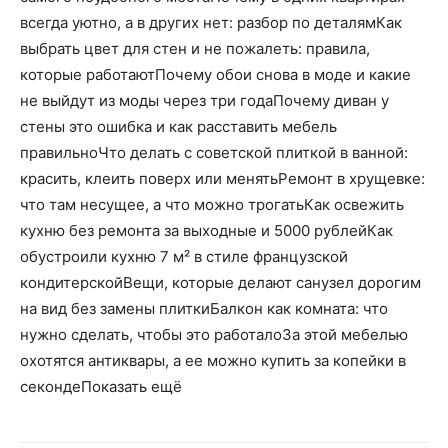
всегда уютно, а в других нет: разбор по деталямКак
выбрать цвет для стен и не пожалеть: правила,
которые работаютПочему обои снова в моде и какие
не выйдут из моды через три годаПочему диван у
стены это ошибка и как расставить мебель
правильноЧто делать с советской плиткой в ванной:
красить, клеить поверх или менятьРемонт в хрущевке:
что там несущее, а что можно трогатьКак освежить
кухню без ремонта за выходные и 5000 рублейКак
обустроили кухню 7 м² в стиле французской
кондитерскойВещи, которые делают санузел дорогим
на вид без замены плиткиБалкон как комната: что
нужно сделать, чтобы это работалоЗа этой мебелью
охотятся антиквары, а ее можно купить за копейки в
секондеПоказать ещё