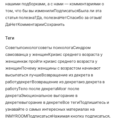
нашими подборками, а с нами — комментариями о
том, что бы вы изменилиПодписатьсяБыла ли эта
статья полезна?Да, полезнаНетСпасибо за отзыв!
Да
Нет
КомментарииСохранить
Теги
Советыпсихологсоветы психологаСиндром
самозванца у женщинКризис среднего возраста у
женщинкак пройти кризис среднего возраста у
женщинПочему женщины с возрастом начинают
высыпаться лучшеВозвращение из декрета в
работудекретВозвращение из декретаиз декрета в
работуТело после декретаМозг после
декретаЭмоциональное выгорание в
декретевыгорание в декретеВсе тегиПодпишитесь и
узнавайте о самых интересных материалах на
INMYROOMПодписатьсяНажимая кнопку подписаться,