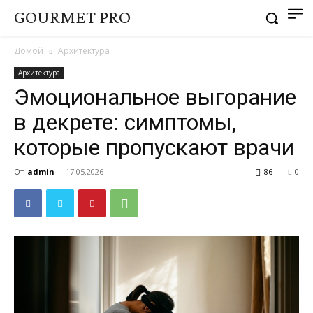
GOURMET PRO
Домой
Архитектура
Архитектура
Эмоциональное выгорание
в декрете: симптомы,
которые пропускают врачи
От
admin
-
17.05.2026
86
0