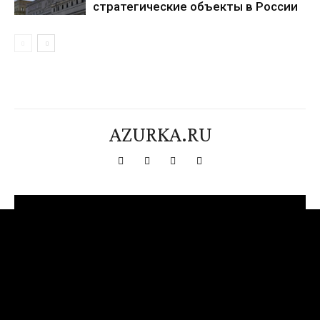
стратегические объекты в России
AZURKA.RU
[tdn_block_newsletter_subscribe title_text="Подпишитесь на нашу
рассылку" input_placeholder="Ваш адрес электронной почты"
btn_text="Подписаться" tds_newsletter2-image="376"
tds_newsletter2-image_bg_color="#c3ecff" tds_newsletter3-
input_bar_display="row" tds_newsletter4-image="377"
tds_newsletter4-image_bg_color="#fffbcf" tds_newsletter4-
btn_bg_color="#f3b700" tds_newsletter4-check_accent="#f3b700"