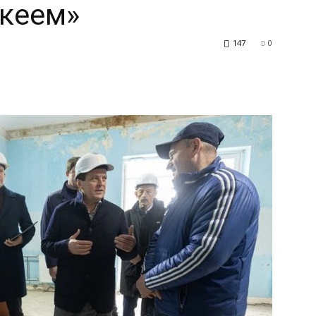
ккеем»
147
0