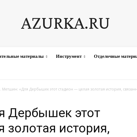
AZURKA.RU
ительные материалы
Инструмент
Отделочные матер
. Метшин: «Для Дербышек этот стадион — целая золотая история, связанна
я Дербышек этот
я золотая история,