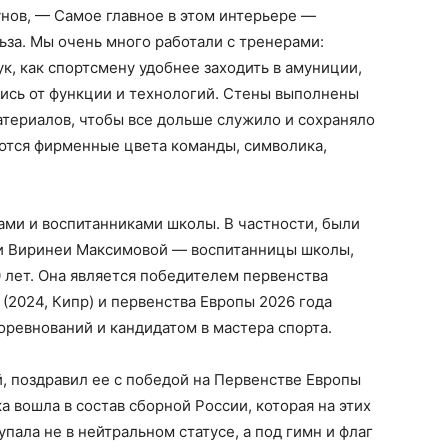
унов, — Самое главное в этом интерьере —
льза. Мы очень много работали с тренерами:
к, как спортсмену удобнее заходить в амуниции,
лись от функции и технологий. Стены выполнены
атериалов, чтобы все дольше служило и сохраняло
уются фирменные цвета команды, символика,
ами и воспитанниками школы. В частности, были
и Виринеи Максимовой — воспитанницы школы,
0 лет. Она является победителем первенства
 (2024, Кипр) и первенства Европы 2026 года
оревнований и кандидатом в мастера спорта.
, поздравил ее с победой на Первенстве Европы
а вошла в состав сборной России, которая на этих
пала не в нейтральном статусе, а под гимн и флаг