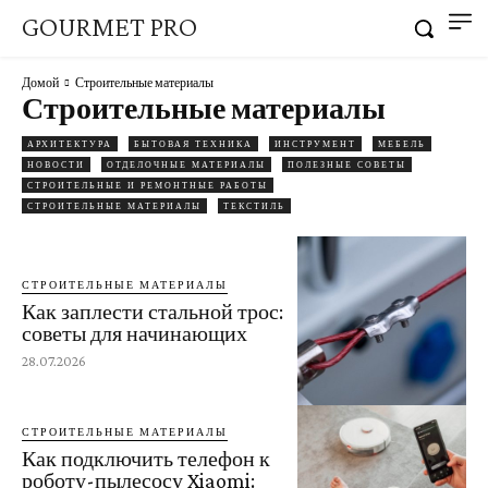
GOURMET PRO
Домой
Строительные материалы
Строительные материалы
АРХИТЕКТУРА
БЫТОВАЯ ТЕХНИКА
ИНСТРУМЕНТ
МЕБЕЛЬ
НОВОСТИ
ОТДЕЛОЧНЫЕ МАТЕРИАЛЫ
ПОЛЕЗНЫЕ СОВЕТЫ
СТРОИТЕЛЬНЫЕ И РЕМОНТНЫЕ РАБОТЫ
СТРОИТЕЛЬНЫЕ МАТЕРИАЛЫ
ТЕКСТИЛЬ
СТРОИТЕЛЬНЫЕ МАТЕРИАЛЫ
Как заплести стальной трос:
советы для начинающих
28.07.2026
СТРОИТЕЛЬНЫЕ МАТЕРИАЛЫ
Как подключить телефон к
роботу-пылесосу Xiaomi: