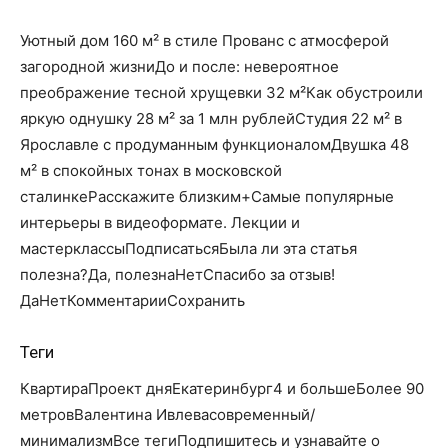
Уютный дом 160 м² в стиле Прованс с атмосферой
загородной жизниДо и после: невероятное
преображение тесной хрущевки 32 м²Как обустроили
яркую однушку 28 м² за 1 млн рублейCтудия 22 м² в
Ярославле с продуманным функционаломДвушка 48
м² в спокойных тонах в московской
сталинкеРасскажите близким+Самые популярные
интерьеры в видеоформате. Лекции и
мастерклассыПодписатьсяБыла ли эта статья
полезна?Да, полезнаНетСпасибо за отзыв!
Да
Нет
КомментарииСохранить
Теги
КвартираПроект дняЕкатеринбург4 и большеБолее 90
метровВалентина Ивлевасовременный/
минимализмВсе тегиПодпишитесь и узнавайте о