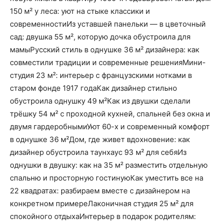
150 м² у леса: уют на стыке классики и
современностиИз уставшей панельки — в цветочный
сад: двушка 55 м², которую дочка обустроила для
мамыРусский стиль в однушке 36 м² дизайнера: как
совместили традиции и современные решенияМини-
студия 23 м²: интерьер с французскими нотками в
старом фонде 1917 годаКак дизайнер стильно
обустроила однушку 49 м²Как из двушки сделали
трёшку 54 м² с проходной кухней, спальней без окна и
двумя гардеробнымиУют 60-х и современный комфорт
в однушке 36 м²Дом, где живет вдохновение: как
дизайнер обустроила таунхаус 93 м² для себяИз
однушки в двушку: как на 35 м² разместить отдельную
спальню и просторную гостинуюКак уместить все на
22 квадратах: разбираем вместе с дизайнером на
конкретном примереЛаконичная студия 25 м² для
спокойного отдыхаИнтерьер в подарок родителям: