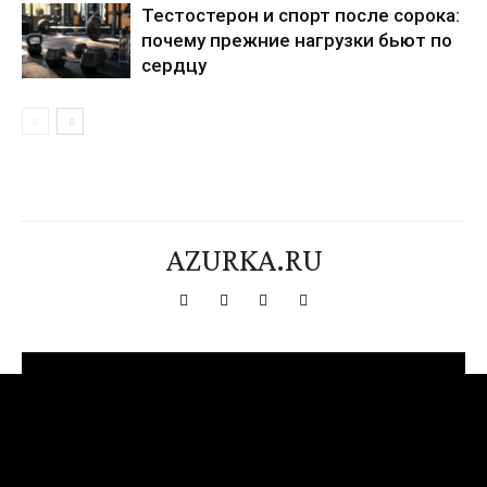
Тестостерон и спорт после сорока:
почему прежние нагрузки бьют по
сердцу
AZURKA.RU
[tdn_block_newsletter_subscribe title_text="Подпишитесь на нашу
рассылку" input_placeholder="Ваш адрес электронной почты"
btn_text="Подписаться" tds_newsletter2-image="376"
tds_newsletter2-image_bg_color="#c3ecff" tds_newsletter3-