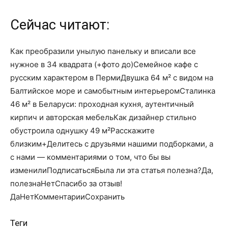
Сейчас читают:
Как преобразили унылую панельку и вписали все
нужное в 34 квадрата (+фото до)Семейное кафе с
русским характером в ПермиДвушка 64 м² с видом на
Балтийское море и самобытным интерьеромСталинка
46 м² в Беларуси: проходная кухня, аутентичный
кирпич и авторская мебельКак дизайнер стильно
обустроила однушку 49 м²Расскажите
близким+Делитесь с друзьями нашими подборками, а
с нами — комментариями о том, что бы вы
изменилиПодписатьсяБыла ли эта статья полезна?Да,
полезнаНетСпасибо за отзыв!
Да
Нет
КомментарииСохранить
Теги