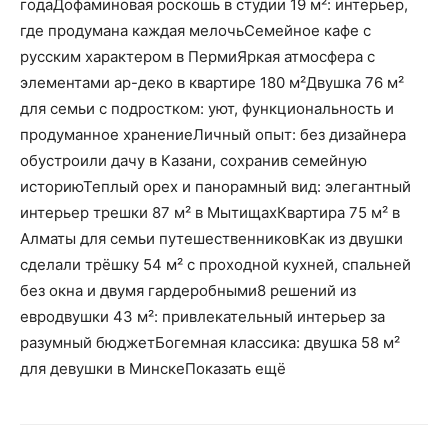
годаДофаминовая роскошь в студии 19 м²: интерьер,
где продумана каждая мелочьСемейное кафе с
русским характером в ПермиЯркая атмосфера с
элементами ар-деко в квартире 180 м²Двушка 76 м²
для семьи с подростком: уют, функциональность и
продуманное хранениеЛичный опыт: без дизайнера
обустроили дачу в Казани, сохранив семейную
историюТеплый орех и панорамный вид: элегантный
интерьер трешки 87 м² в МытищахКвартира 75 м² в
Алматы для семьи путешественниковКак из двушки
сделали трёшку 54 м² с проходной кухней, спальней
без окна и двумя гардеробными8 решений из
евродвушки 43 м²: привлекательный интерьер за
разумный бюджетБогемная классика: двушка 58 м²
для девушки в МинскеПоказать ещё