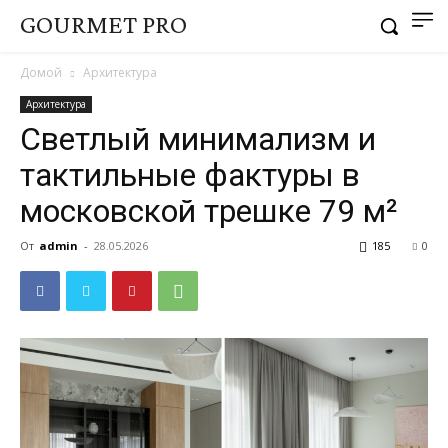
GOURMET PRO
Домой
Архитектура
Архитектура
Светлый минимализм и
тактильные фактуры в
московской трешке 79 м²
От
admin
-
28.05.2026
185
0